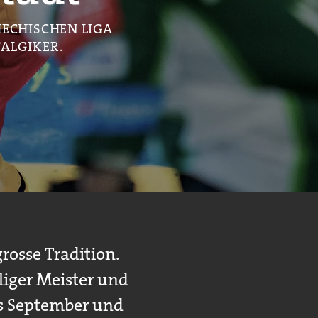
HECHISCHEN LIGA
TALGIKER
.
grosse Tradition.
liger Meister und
gs September und